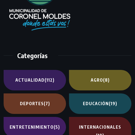
Categorías
ACTUALIDAD
(112)
AGRO
(8)
DEPORTES
(7)
EDUCACIÓN
(19)
ENTRETENIMIENTO
(5)
INTERNACIONALES