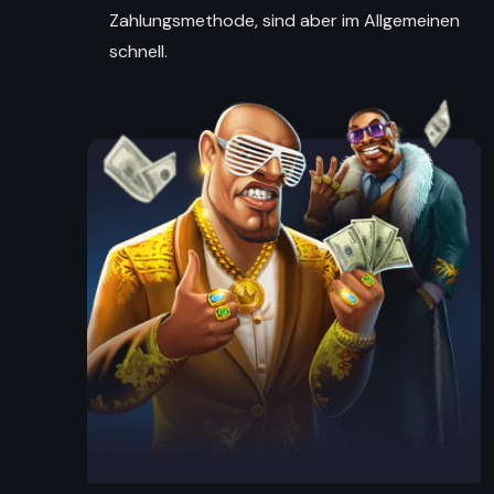
Zahlungsmethode, sind aber im Allgemeinen
schnell.