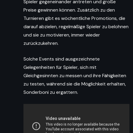
Spieler gegeneinander antreten und große
Preise gewinnen können. Zusätzlich zu den
Turnieren gibt es wöchentliche Promotions, die
darauf abzielen, regelmäßige Spieler zu belohnen
und sie zu motivieren, immer wieder
zurückzukehren.
Solche Events sind ausgezeichnete
Gelegenheiten für Spieler, sich mit
Gleichgesinnten zu messen und ihre Fähigkeiten
zu testen, während sie die Möglichkeit erhalten,
Sonderboni zu ergattern.