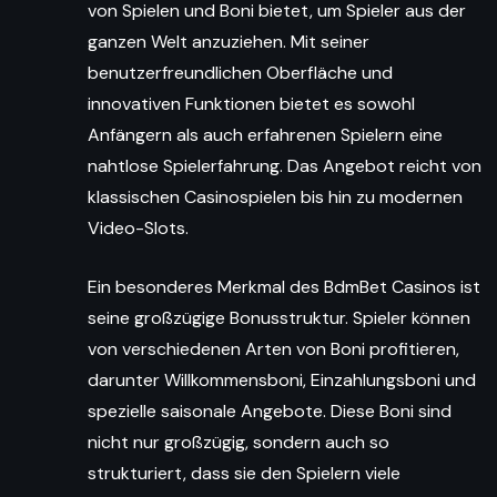
von Spielen und Boni bietet, um Spieler aus der
ganzen Welt anzuziehen. Mit seiner
benutzerfreundlichen Oberfläche und
innovativen Funktionen bietet es sowohl
Anfängern als auch erfahrenen Spielern eine
nahtlose Spielerfahrung. Das Angebot reicht von
klassischen Casinospielen bis hin zu modernen
Video-Slots.
Ein besonderes Merkmal des BdmBet Casinos ist
seine großzügige Bonusstruktur. Spieler können
von verschiedenen Arten von Boni profitieren,
darunter Willkommensboni, Einzahlungsboni und
spezielle saisonale Angebote. Diese Boni sind
nicht nur großzügig, sondern auch so
strukturiert, dass sie den Spielern viele