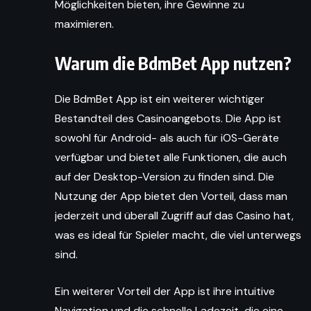
Möglichkeiten bieten, ihre Gewinne zu
maximieren.
Warum die BdmBet App nutzen?
Die BdmBet App ist ein weiterer wichtiger
Bestandteil des Casinoangebots. Die App ist
sowohl für Android- als auch für iOS-Geräte
verfügbar und bietet alle Funktionen, die auch
auf der Desktop-Version zu finden sind. Die
Nutzung der App bietet den Vorteil, dass man
jederzeit und überall Zugriff auf das Casino hat,
was es ideal für Spieler macht, die viel unterwegs
sind.
Ein weiterer Vorteil der App ist ihre intuitive
Navigation und die schnelle Ladezeit, die eine