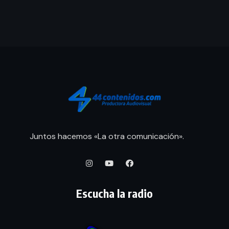
Juntos hacemos «La otra comunicación».
Escucha la radio