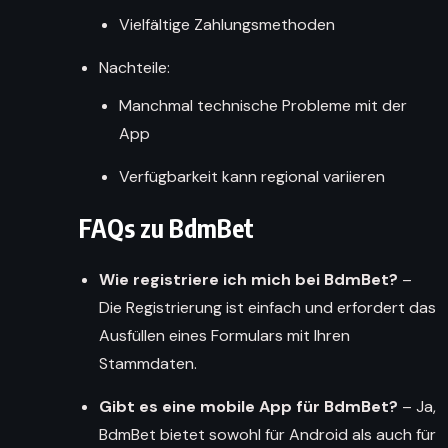
Vielfältige Zahlungsmethoden
Nachteile:
Manchmal technische Probleme mit der
App
Verfügbarkeit kann regional variieren
FAQs zu BdmBet
Wie registriere ich mich bei BdmBet?
–
Die Registrierung ist einfach und erfordert das
Ausfüllen eines Formulars mit Ihren
Stammdaten.
Gibt es eine mobile App für BdmBet?
– Ja,
BdmBet bietet sowohl für Android als auch für